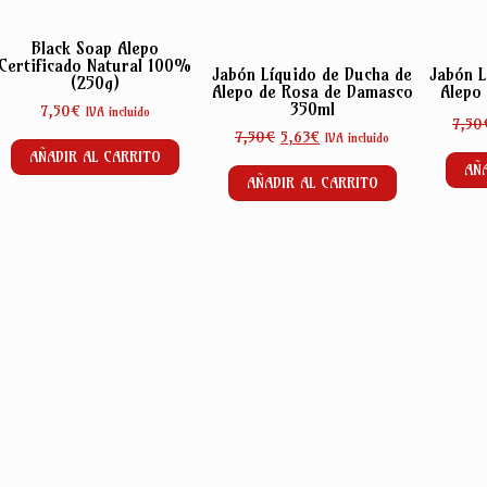
Black Soap Alepo
Certificado Natural 100%
Jabón Líquido de Ducha de
Jabón L
(250g)
Alepo de Rosa de Damasco
Alepo
350ml
7,50
€
IVA incluido
7,50
El
El
7,50
€
5,63
€
IVA incluido
AÑADIR AL CARRITO
precio
precio
AÑA
original
actual
AÑADIR AL CARRITO
era:
es:
7,50€.
5,63€.