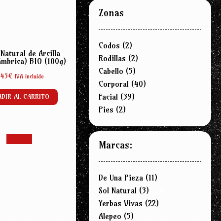
Zonas
Codos
(2)
Natural de Arcilla
Rodillas
(2)
ámbrica) BIO (100g)
Cabello
(5)
,45
€
IVA incluido
Corporal
(40)
Facial
(39)
DIR AL CARRITO
Pies
(2)
¡Oferta!
Marcas:
De Una Pieza
(11)
Sol Natural
(3)
Yerbas Vivas
(22)
Alepeo
(5)