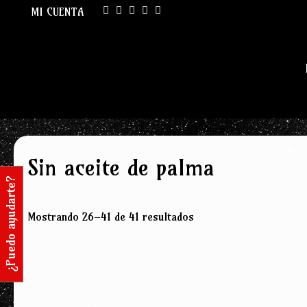
Skip
MI CUENTA
to
content
Sin aceite de palma
¿Puedo ayudarte?
Ordenado
Mostrando 26–41 de 41 resultados
por
popularidad