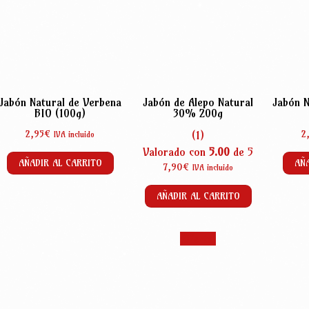
Jabón Natural de Verbena
Jabón de Alepo Natural
Jabón N
BIO (100g)
30% 200g
2,95
€
2
(1)
IVA incluido
Valorado con
5.00
de 5
AÑADIR AL CARRITO
AÑA
7,90
€
IVA incluido
AÑADIR AL CARRITO
¡Oferta!