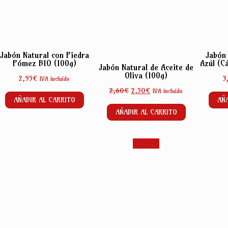
Jabón Natural con Piedra
Jabón 
Pómez BIO (100g)
Azúl (C
Jabón Natural de Aceite de
Oliva (100g)
2,95
€
3
IVA incluido
El
El
2,60
€
2,50
€
IVA incluido
AÑADIR AL CARRITO
AÑA
precio
precio
original
actual
AÑADIR AL CARRITO
era:
es:
2,60€.
2,50€.
¡Oferta!