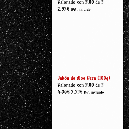
Valorado con
5.00
de 5
2,95
€
IVA incluido
Jabón de Aloe Vera (100g)
Valorado con
5.00
de 5
El
El
4,30
€
3,55
€
IVA incluido
precio
precio
original
actual
era:
es:
4,30€.
3,55€.