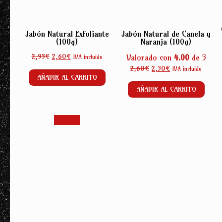
Jabón Natural Exfoliante
Jabón Natural de Canela y
(100g)
Naranja (100g)
El
El
2,95
€
2,60
€
Valorado con
4.00
de 5
IVA incluido
precio
precio
El
El
2,60
€
2,50
€
IVA incluido
original
actual
AÑADIR AL CARRITO
precio
precio
era:
es:
original
actual
AÑADIR AL CARRITO
2,95€.
2,60€.
era:
es:
2,60€.
2,50€.
¡Oferta!