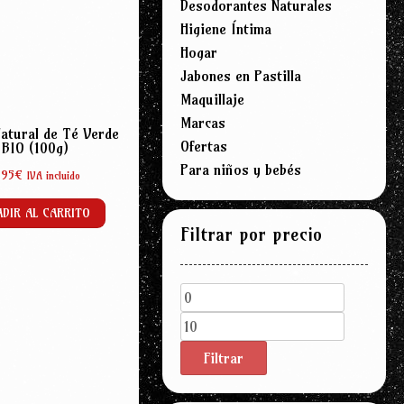
Desodorantes Naturales
Higiene Íntima
Hogar
Jabones en Pastilla
Maquillaje
Marcas
atural de Té Verde
Ofertas
BIO (100g)
Para niños y bebés
,95
€
IVA incluido
DIR AL CARRITO
Filtrar por precio
Precio
Precio
mínimo
máximo
Filtrar