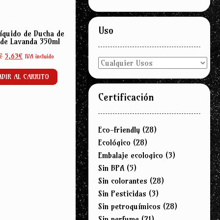
Uso
íquido de Ducha de
 de Lavanda 350ml
El
El
€
5,63
€
IVA incluido
precio
precio
original
actual
DIR AL CARRITO
era:
es:
Certificación
7,50€.
5,63€.
Eco-friendly
(28)
Ecológico
(28)
Embalaje ecologico
(3)
Sin BPA
(5)
Sin colorantes
(28)
Sin Pesticidas
(3)
Sin petroquímicos
(28)
Sin perfume
(21)