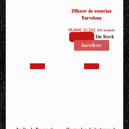
Difusor de esencias
Barcelona
El
El
35,00
€
33,50
€
IVA incluido
precio
precio
Sin Stock
Leer más
original
actual
era:
es:
35,00€.
33,50€.
¡Oferta!
¡Oferta!