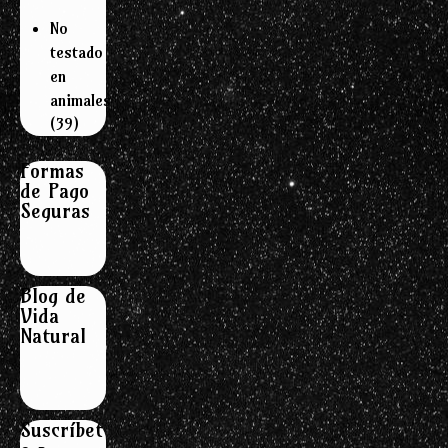
No
testado
en
animales
(39)
Formas
de Pago
Seguras
Blog de
Vida
Natural
Suscríbet