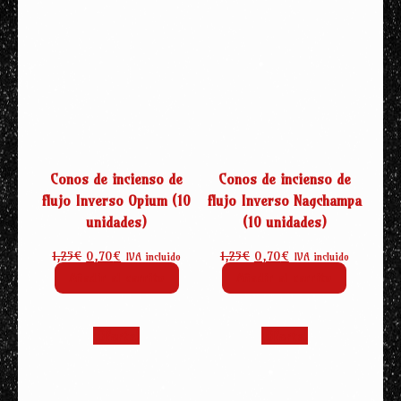
Conos de incienso de
Conos de incienso de
flujo Inverso Opium (10
flujo Inverso Nagchampa
unidades)
(10 unidades)
El
El
El
El
1,25
€
0,70
€
1,25
€
0,70
€
IVA incluido
IVA incluido
precio
precio
precio
precio
Añadir al carrito
Añadir al carrito
original
actual
original
actual
era:
es:
era:
es:
1,25€.
0,70€.
1,25€.
0,70€.
¡Oferta!
¡Oferta!