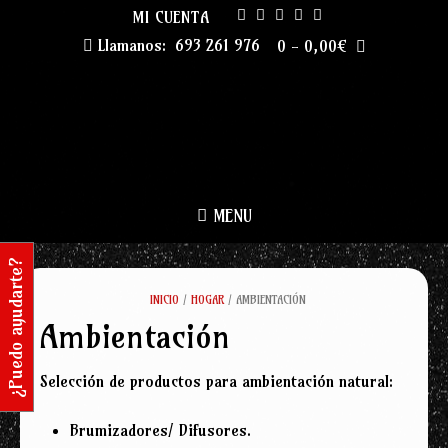
Skip
MI CUENTA
to
Llamanos:
693 261 976
0
-
0,00
€
content
MENU
¿Puedo ayudarte?
INICIO
/
HOGAR
/ AMBIENTACIÓN
Ambientación
Selección de productos para ambientación natural:
Brumizadores/ Difusores.