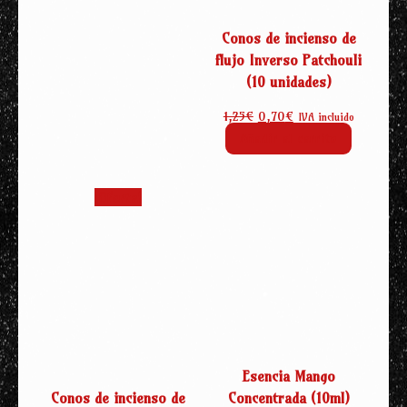
Conos de incienso de
flujo Inverso Patchouli
(10 unidades)
El
El
1,25
€
0,70
€
IVA incluido
precio
precio
Añadir al carrito
original
actual
era:
es:
1,25€.
0,70€.
¡Oferta!
Esencia Mango
Conos de incienso de
Concentrada (10ml)