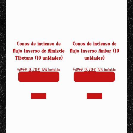
Conos de incienso de
Conos de incienso de
flujo Inverso de Almizcle
flujo Inverso Ambar (10
Tibetano (10 unidades)
unidades)
El
El
El
El
1,25
€
0,70
€
1,25
€
0,70
€
IVA incluido
IVA incluido
precio
precio
precio
precio
Añadir al carrito
Añadir al carrito
original
actual
original
actual
era:
es:
era:
es:
1,25€.
0,70€.
1,25€.
0,70€.
¡Oferta!
¡Oferta!