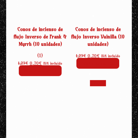
Conos de incienso de
Conos de incienso de
flujo Inverso de Frank &
flujo Inverso Vainilla (10
Myrrh (10 unidades)
unidades)
El
El
(1)
1,25
€
0,70
€
IVA incluido
precio
precio
El
El
1,25
€
0,70
€
Añadir al carrito
IVA incluido
original
actual
precio
precio
Añadir al carrito
era:
es:
original
actual
1,25€.
0,70€.
era:
es:
¡Oferta!
1,25€.
0,70€.