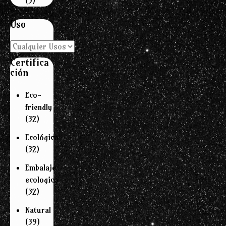
(3)
Uso
Certifica
ción
Eco-
friendly
(32)
Ecológico
(32)
Embalaje
ecologico
(32)
Natural
(39)