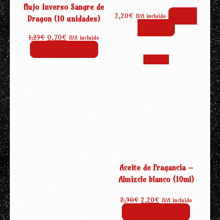
flujo Inverso Sangre de
2,20
€
Añadir
IVA incluido
Dragon (10 unidades)
al carrito
El
El
1,25
€
0,70
€
IVA incluido
precio
precio
Añadir al carrito
original
actual
¡Oferta!
era:
es:
1,25€.
0,70€.
Aceite de Fragancia –
Almizcle blanco (10ml)
El
El
2,50
€
2,20
€
IVA incluido
precio
precio
Añadir al carrito
original
actual