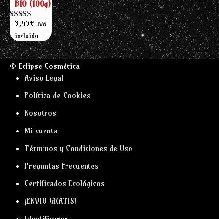
BIO (100g)
3,45
€
IVA
Valorado con
5.00
de 5
incluido
© Eclipse Cosmética
Aviso Legal
Política de Cookies
Nosotros
Mi cuenta
Términos y Condiciones de Uso
Preguntas Frecuentes
Certificados Ecológicos
¡ENVIO GRATIS!
Identificarse