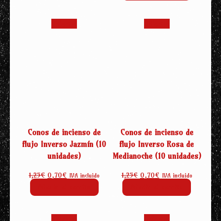
era:
es:
2,50€.
2,20€.
¡Oferta!
¡Oferta!
Conos de incienso de
Conos de incienso de
flujo Inverso Jazmín (10
flujo Inverso Rosa de
unidades)
Medianoche (10 unidades)
El
El
El
El
1,25
€
0,70
€
1,25
€
0,70
€
IVA incluido
IVA incluido
precio
precio
precio
precio
Añadir al carrito
Añadir al carrito
original
actual
original
actual
era:
es:
era:
es:
1,25€.
0,70€.
1,25€.
0,70€.
¡Oferta!
¡Oferta!