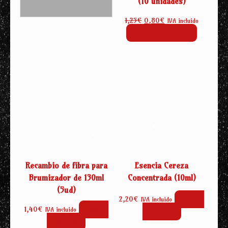
(10 unidades)
El
El
1,25
€
0,80
€
IVA incluido
precio
precio
Añadir al carrito
original
actual
era:
es:
1,25€.
0,80€.
Recambio de fibra para
Esencia Cereza
Brumizador de 130ml
Concentrada (10ml)
(5ud)
2,20
€
Añadir
IVA incluido
1,40
€
Añadir
IVA incluido
al carrito
al carrito