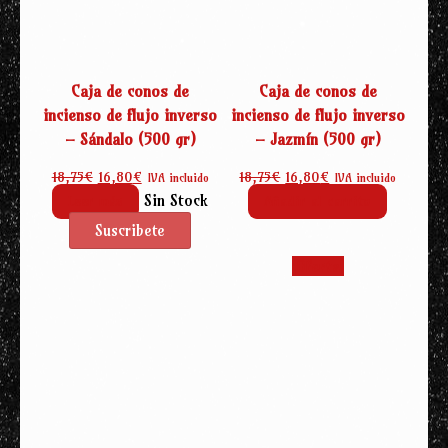
Caja de conos de
Caja de conos de
incienso de flujo inverso
incienso de flujo inverso
– Sándalo (500 gr)
– Jazmín (500 gr)
El
El
El
El
18,75
€
16,80
€
18,75
€
16,80
€
IVA incluido
IVA incluido
precio
precio
precio
precio
Sin Stock
Leer más
Añadir al carrito
original
actual
original
actual
era:
es:
era:
es:
18,75€.
16,80€.
18,75€.
16,80€.
¡Oferta!