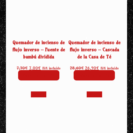
Quemador de incienso de
Quemador de incienso de
flujo inverso – Fuente de
flujo inverso – Cascada
bambú dividida
de la Casa de Té
El
El
El
El
7,50
€
7,00
€
28,60
€
26,90
€
IVA incluido
IVA incluido
precio
precio
precio
precio
Añadir al carrito
Añadir al carrito
original
actual
original
actual
era:
es:
era:
es:
7,50€.
7,00€.
28,60€.
26,90€.
¡Oferta!
¡Oferta!