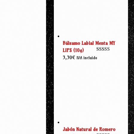
Bálsamo Labial Menta MY
LIPS (10g)
Valorado con
3,30
€
IVA incluido
5.00
de 5
Jabón Natural de Romero