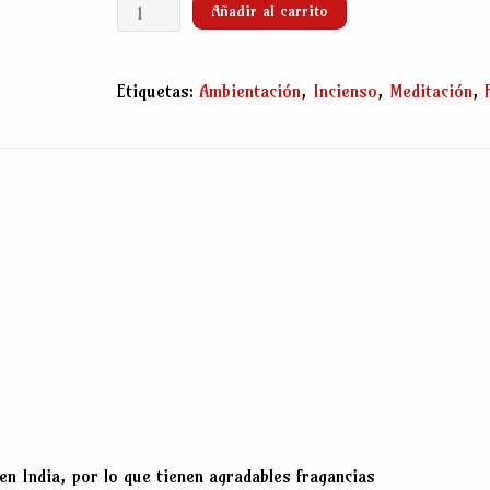
Conos
Añadir al carrito
de
incienso
de
Etiquetas:
Ambientación
,
Incienso
,
Meditación
,
flujo
Inverso
Patchouli
(10
unidades)
cantidad
en India, por lo que tienen agradables fragancias