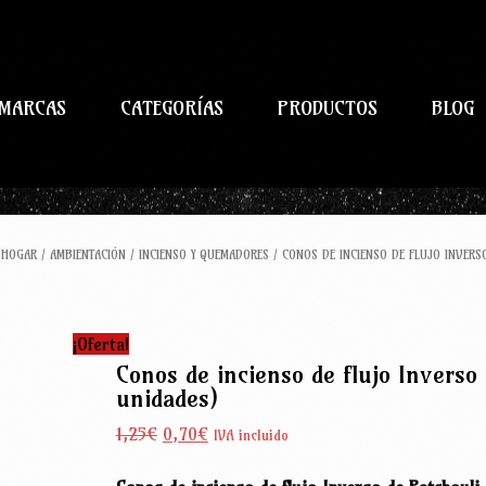
MARCAS
CATEGORÍAS
PRODUCTOS
BLOG
/
HOGAR
/
AMBIENTACIÓN
/
INCIENSO Y QUEMADORES
/ CONOS DE INCIENSO DE FLUJO INVERS
¡Oferta!
Conos de incienso de flujo Inverso 
unidades)
El
El
1,25
€
0,70
€
IVA incluido
precio
precio
original
actual