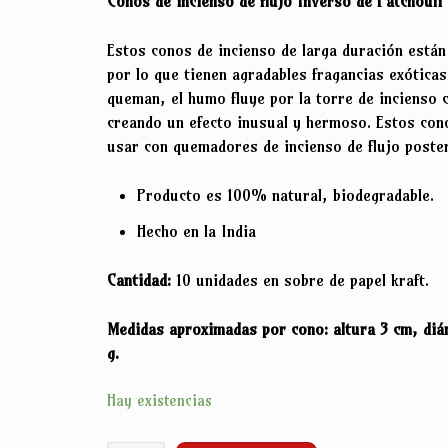
Conos de incienso de flujo Inverso de Patchouli
era:
es:
1,25€.
0,70€.
Estos conos de incienso de larga duración están
por lo que tienen agradables fragancias exótica
queman, el humo fluye por la torre de incienso
creando un efecto inusual y hermoso. Estos con
usar con quemadores de incienso de flujo poster
Producto es 100% natural, biodegradable.
Hecho en la India
Cantidad:
10 unidades en sobre de papel kraft.
Medidas aproximadas por cono: altura 3 cm, diá
g.
Hay existencias