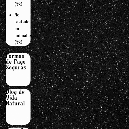
(32)
No
testado
en
animales
(32)
Formas
de Pago
Seguras
Blog de
Vida
Natural