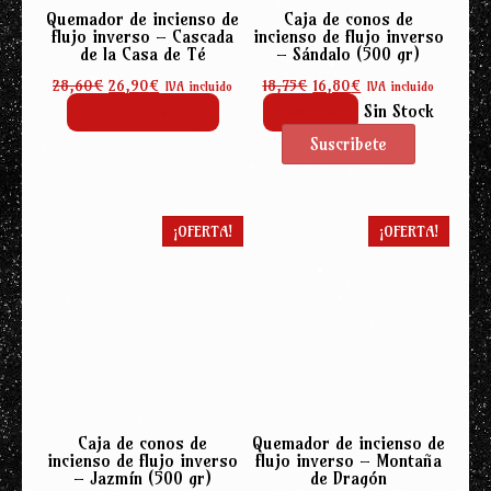
Quemador de incienso de
Caja de conos de
flujo inverso – Cascada
incienso de flujo inverso
de la Casa de Té
– Sándalo (500 gr)
El
El
El
El
28,60
€
26,90
€
18,75
€
16,80
€
IVA incluido
IVA incluido
precio
precio
precio
precio
Sin Stock
Añadir al carrito
Leer más
original
actual
original
actual
era:
es:
era:
es:
28,60€.
26,90€.
18,75€.
16,80€.
¡OFERTA!
¡OFERTA!
Caja de conos de
Quemador de incienso de
incienso de flujo inverso
flujo inverso – Montaña
– Jazmín (500 gr)
de Dragón