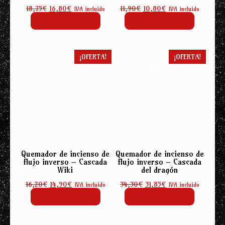
El
El
El
El
18,75
€
16,80
€
11,90
€
10,80
€
IVA incluido
IVA incluido
precio
precio
precio
precio
Añadir al carrito
Añadir al carrito
original
actual
original
actual
era:
es:
era:
es:
18,75€.
16,80€.
11,90€.
10,80€.
¡OFERTA!
¡OFERTA!
Quemador de incienso de
Quemador de incienso de
flujo inverso – Cascada
flujo inverso – Cascada
Wiki
del dragón
El
El
El
El
16,20
€
14,90
€
34,30
€
31,85
€
IVA incluido
IVA incluido
precio
precio
precio
precio
Añadir al carrito
Añadir al carrito
original
actual
original
actual
era:
es:
era:
es:
16,20€.
14,90€.
34,30€.
31,85€.