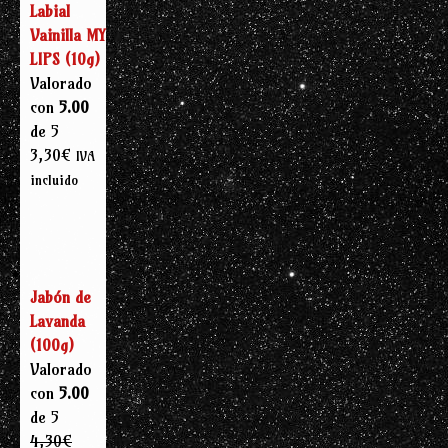
Labial
Vainilla MY
LIPS (10g)
Valorado
con
5.00
de 5
3,30
€
IVA
incluido
Jabón de
Lavanda
(100g)
Valorado
con
5.00
de 5
4,30
€