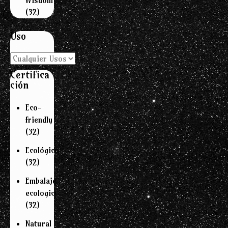
(32)
Uso
Certifica
ción
Eco-
friendly
(32)
Ecológico
(32)
Embalaje
ecologico
(32)
Natural