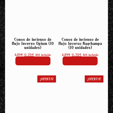
Conos de incienso de
Conos de incienso de
flujo Inverso Opium (10
flujo Inverso Nagchampa
unidades)
(10 unidades)
El
El
El
El
1,25
€
0,70
€
1,25
€
0,70
€
IVA incluido
IVA incluido
precio
precio
precio
precio
Añadir al carrito
Añadir al carrito
original
actual
original
actual
era:
es:
era:
es:
1,25€.
0,70€.
1,25€.
0,70€.
¡OFERTA!
¡OFERTA!