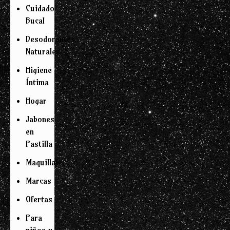
Cuidado
Bucal
Desodorantes
Naturales
Higiene
Íntima
Hogar
Jabones
en
Pastilla
Maquillaje
Marcas
Ofertas
Para
niños y