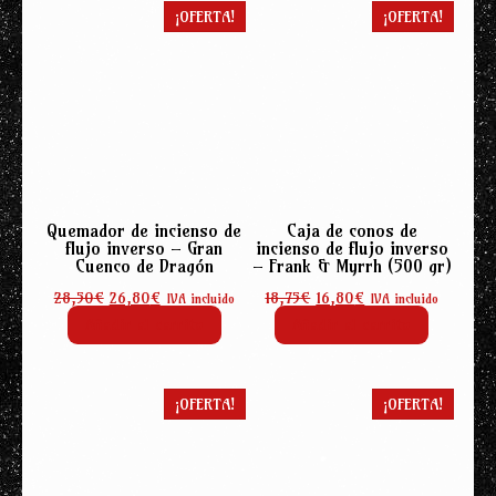
¡OFERTA!
¡OFERTA!
Quemador de incienso de
Caja de conos de
flujo inverso – Gran
incienso de flujo inverso
Cuenco de Dragón
– Frank & Myrrh (500 gr)
El
El
El
El
28,50
€
26,80
€
18,75
€
16,80
€
IVA incluido
IVA incluido
precio
precio
precio
precio
Añadir al carrito
Añadir al carrito
original
actual
original
actual
era:
es:
era:
es:
28,50€.
26,80€.
18,75€.
16,80€.
¡OFERTA!
¡OFERTA!