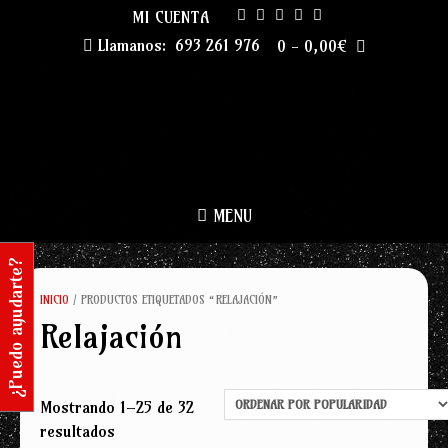
Skip
MI CUENTA
to
Llamanos:
693 261 976
0
-
0,00
€
content
MENU
¿Puedo ayudarte?
INICIO
/ PRODUCTOS ETIQUETADOS “RELAJACIÓN”
Relajación
Mostrando 1–25 de 32
Ordenado
resultados