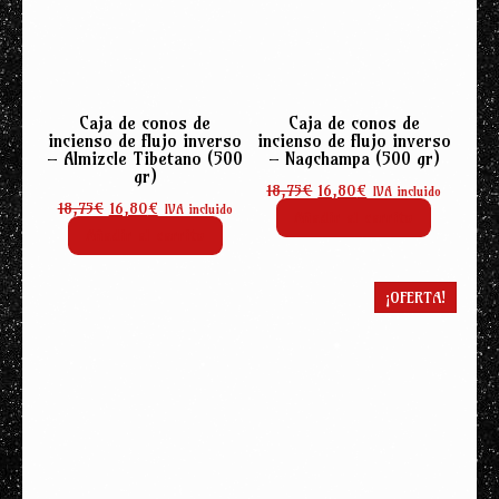
Caja de conos de
Caja de conos de
incienso de flujo inverso
incienso de flujo inverso
– Almizcle Tibetano (500
– Nagchampa (500 gr)
gr)
El
El
18,75
€
16,80
€
IVA incluido
El
El
18,75
€
16,80
€
precio
precio
IVA incluido
Añadir al carrito
precio
precio
original
actual
Añadir al carrito
original
actual
era:
es:
era:
es:
18,75€.
16,80€.
18,75€.
16,80€.
¡OFERTA!