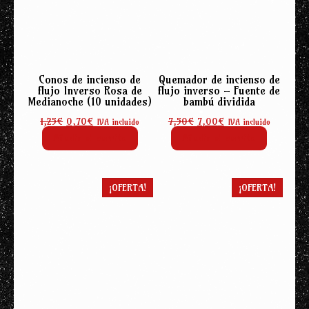
Conos de incienso de
Quemador de incienso de
flujo Inverso Rosa de
flujo inverso – Fuente de
Medianoche (10 unidades)
bambú dividida
El
El
El
El
1,25
€
0,70
€
7,50
€
7,00
€
IVA incluido
IVA incluido
precio
precio
precio
precio
Añadir al carrito
Añadir al carrito
original
actual
original
actual
era:
es:
era:
es:
1,25€.
0,70€.
7,50€.
7,00€.
¡OFERTA!
¡OFERTA!