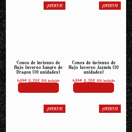
1,25€.
0,70€.
¡OFERTA!
¡OFERTA!
Conos de incienso de
Conos de incienso de
flujo Inverso Sangre de
flujo Inverso Jazmín (10
Dragon (10 unidades)
unidades)
El
El
El
El
1,25
€
0,70
€
1,25
€
0,70
€
IVA incluido
IVA incluido
precio
precio
precio
precio
Añadir al carrito
Añadir al carrito
original
actual
original
actual
era:
es:
era:
es:
1,25€.
0,70€.
1,25€.
0,70€.
¡OFERTA!
¡OFERTA!