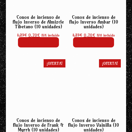
Conos de incienso de
Conos de incienso de
flujo Inverso de Almizcle
flujo Inverso Ambar (10
Tibetano (10 unidades)
unidades)
El
El
El
El
1,25
€
0,70
€
1,25
€
0,70
€
IVA incluido
IVA incluido
precio
precio
precio
precio
Añadir al carrito
Añadir al carrito
original
actual
original
actual
era:
es:
era:
es:
1,25€.
0,70€.
1,25€.
0,70€.
¡OFERTA!
¡OFERTA!
Conos de incienso de
Conos de incienso de
flujo Inverso de Frank &
flujo Inverso Vainilla (10
Myrrh (10 unidades)
unidades)