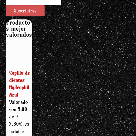
Producto
s mejor
valorados
Cepillo de
dientes
Hydrophil
Azul
Valorado
con
5.00
de 5
3,80
€
IVA
incluido