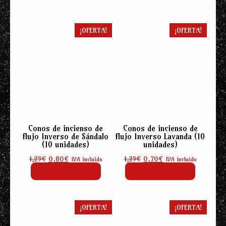
por
popularidad
¡OFERTA!
¡OFERTA!
Conos de incienso de
Conos de incienso de
flujo Inverso de Sándalo
flujo Inverso Lavanda (10
(10 unidades)
unidades)
El
El
El
El
1,25
€
0,80
€
1,25
€
0,70
€
IVA incluido
IVA incluido
precio
precio
precio
precio
Añadir al carrito
Añadir al carrito
original
actual
original
actual
era:
es:
era:
es:
1,25€.
0,80€.
1,25€.
0,70€.
¡OFERTA!
¡OFERTA!