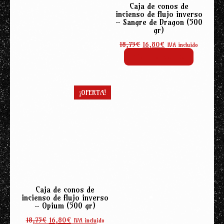
Caja de conos de
incienso de flujo inverso
– Sangre de Dragon (500
gr)
El
El
18,75
€
16,80
€
IVA incluido
precio
precio
Añadir al carrito
original
actual
era:
es:
18,75€.
16,80€.
¡OFERTA!
Caja de conos de
incienso de flujo inverso
– Opium (500 gr)
El
El
18,75
€
16,80
€
IVA incluido