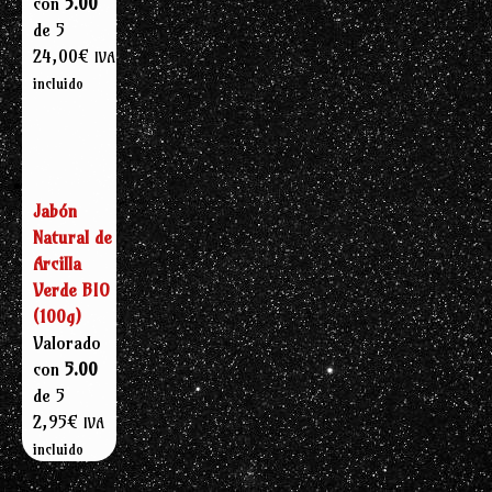
con
5.00
de 5
24,00
€
IVA
incluido
Jabón
Natural de
Arcilla
Verde BIO
(100g)
Valorado
con
5.00
de 5
2,95
€
IVA
incluido