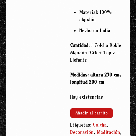
Material: 100%
algodón
Hecho en India
Cantidad:
1 Colcha Doble
Algodón B&N + Tapiz –
Elefante
Medidas: altura 230 cm,
longitud 200 cm
Hay existencias
Colcha
Añadir al carrito
Doble
Etiquetas:
Colcha
,
Algodón
Decoración
,
Meditación
,
B&N