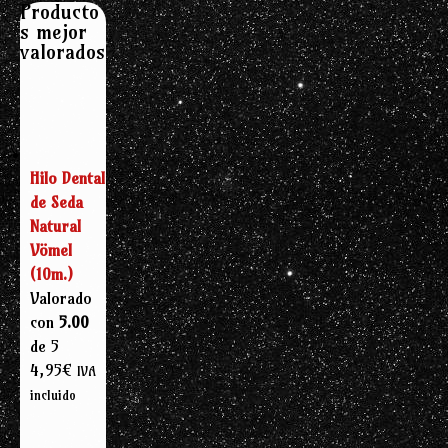
Producto
s mejor
valorados
Hilo Dental
de Seda
Natural
Vömel
(10m.)
Valorado
con
5.00
de 5
4,95
€
IVA
incluido