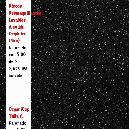
Discos
Desmaquillantes
Lavables
Algodón
Orgánico
(4un)
Valorado
con
5.00
de 5
5,65
€
IVA
incluido
OrganiCup
Talla A
Valorado