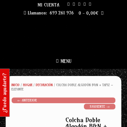
Skip
MI CUENTA
to
Llamanos:
693 261 976
0
-
0,00
€
content
MENU
¿Puedo ayudarte?
INICIO
/
HOGAR
/
DECORACIÓN
/ COLCHA DOBLE ALGODÓN B&N + TAPIZ –
ELEFANTE
← ANTERIOR
SIGUIENTE →
Colcha Doble
Algodón B&N +