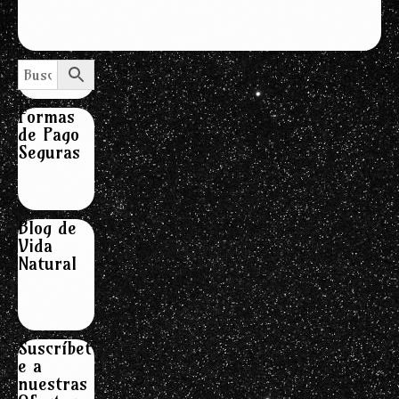
Formas
de Pago
Seguras
Blog de
Vida
Natural
Suscríbet
e a
nuestras