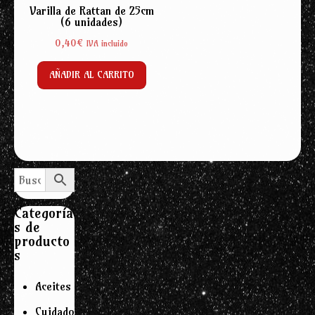
Varilla de Rattan de 25cm
(6 unidades)
0,40
€
IVA incluido
AÑADIR AL CARRITO
Categoría
s de
producto
s
Aceites
Cuidado