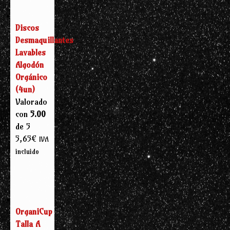
10,91€.
8,18€.
Discos
Desmaquillantes
Lavables
Algodón
Orgánico
(4un)
Valorado
con
5.00
de 5
5,65
€
IVA
incluido
OrganiCup
Talla A