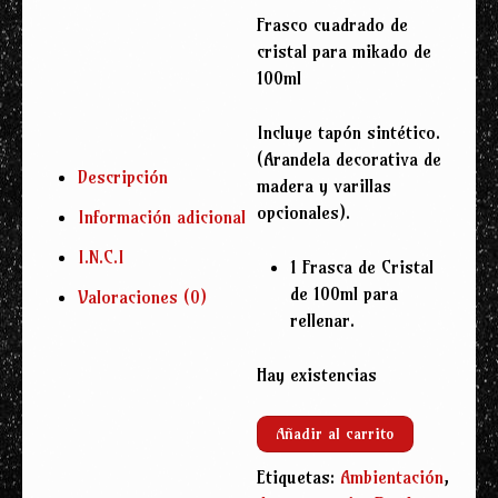
Frasco cuadrado de
cristal para mikado de
100ml
Incluye tapón sintético.
(Arandela decorativa de
Descripción
madera y varillas
opcionales).
Información adicional
I.N.C.I
1 Frasca de Cristal
de 100ml para
Valoraciones (0)
rellenar.
Hay existencias
Frasca
Añadir al carrito
Cuadrada
Etiquetas:
Ambientación
,
de