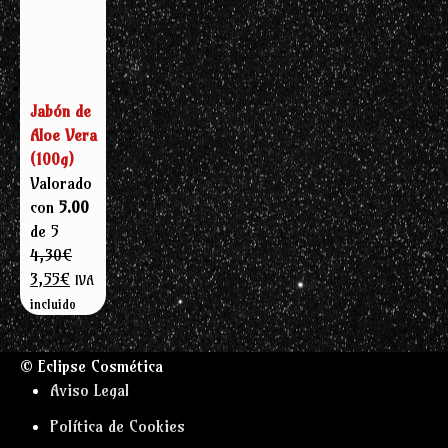
Jabón de
Aloe Vera
(100g)
Valorado
con
5.00
de 5
4,30
€
El
El
3,55
€
IVA
precio
precio
incluido
original
actual
era:
es:
© Eclipse Cosmética
4,30€.
3,55€.
Aviso Legal
Política de Cookies