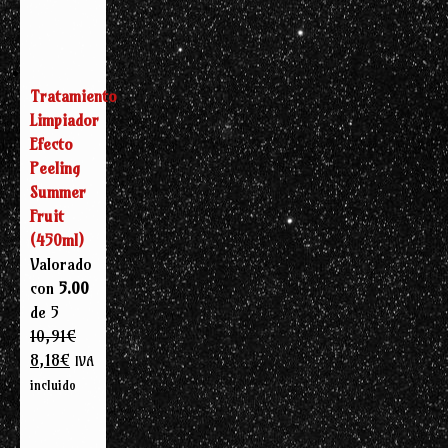
Tratamiento
Limpiador
Efecto
Peeling
Summer
Fruit
(450ml)
Valorado
con
5.00
de 5
10,91
€
El
El
8,18
€
IVA
precio
precio
incluido
original
actual
era:
es: