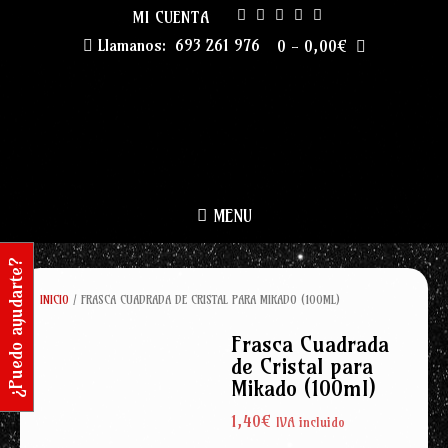
Skip
MI CUENTA
to
Llamanos:
693 261 976
0
-
0,00
€
content
MENU
¿Puedo ayudarte?
INICIO
/ FRASCA CUADRADA DE CRISTAL PARA MIKADO (100ML)
Frasca Cuadrada
de Cristal para
Mikado (100ml)
1,40
€
IVA incluido