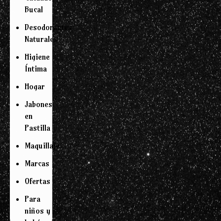
Bucal
Desodorantes
Naturales
Higiene
Íntima
Hogar
Jabones
en
Pastilla
Maquillaje
Marcas
Ofertas
Para
niños y