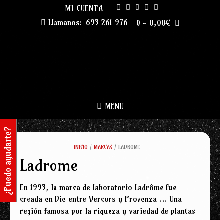
Skip
MI CUENTA
to
Llamanos:
693 261 976
0
-
0,00
€
content
MENU
¿Puedo ayudarte?
INICIO
/
MARCAS
/ LADROME
Ladrome
En 1993, la marca de laboratorio Ladrôme fue
creada en Die entre Vercors y Provenza … Una
región famosa por la riqueza y variedad de plantas