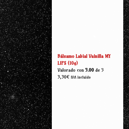
original
actual
era:
es:
4,30€.
3,55€.
Bálsamo Labial Vainilla MY
LIPS (10g)
Valorado con
5.00
de 5
3,30
€
IVA incluido