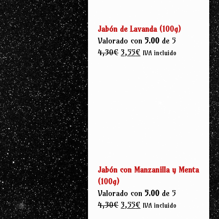
Jabón de Lavanda (100g)
Valorado con
5.00
de 5
El
El
4,30
€
3,55
€
IVA incluido
precio
precio
original
actual
era:
es:
4,30€.
3,55€.
Jabón con Manzanilla y Menta
(100g)
Valorado con
5.00
de 5
El
El
4,30
€
3,55
€
IVA incluido
precio
precio