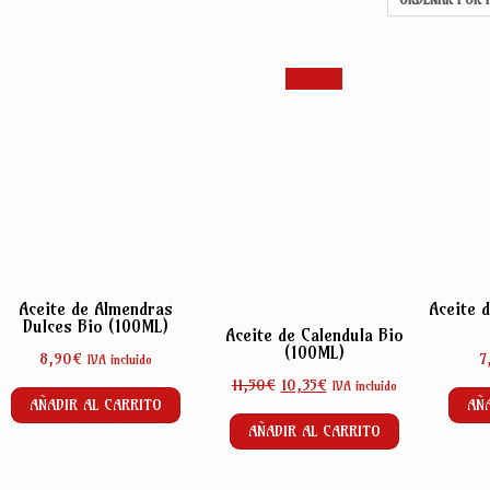
¡Oferta!
Aceite de Almendras
Aceite 
Dulces Bio (100ML)
Aceite de Calendula Bio
(100ML)
8,90
€
7
IVA incluido
El
El
11,50
€
10,35
€
IVA incluido
AÑADIR AL CARRITO
AÑA
precio
precio
original
actual
AÑADIR AL CARRITO
era:
es:
11,50€.
10,35€.