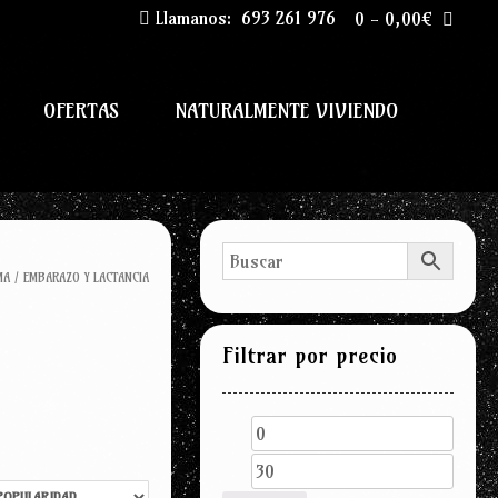
Llamanos:
693 261 976
0
-
0,00
€
OFERTAS
NATURALMENTE VIVIENDO
MA
/ EMBARAZO Y LACTANCIA
Filtrar por precio
Precio
Precio
mínimo
máxim