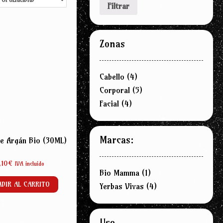
Filtrar
Zonas
Cabello
(4)
Corporal
(5)
Facial
(4)
Marcas:
de Argán Bio (30ML)
,10
€
IVA incluido
Bio Mamma
(1)
DIR AL CARRITO
Yerbas Vivas
(4)
Uso