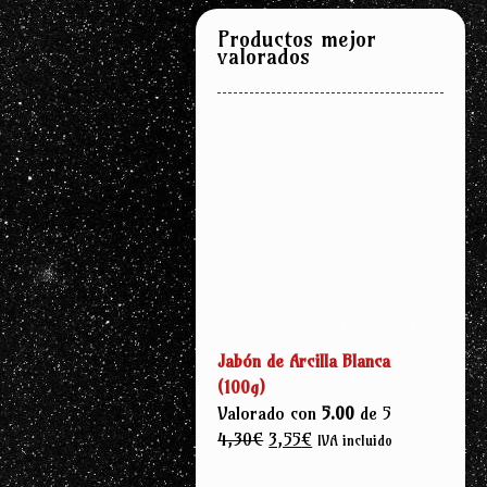
Productos mejor
valorados
Jabón de Arcilla Blanca
(100g)
Valorado con
5.00
de 5
El
El
4,30
€
3,55
€
IVA incluido
precio
precio