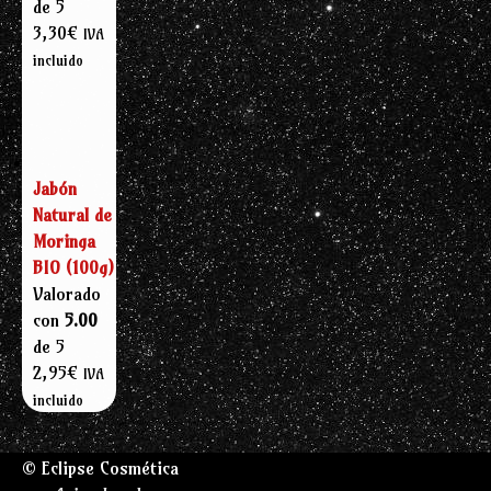
de 5
3,30
€
IVA
incluido
Jabón
Natural de
Moringa
BIO (100g)
Valorado
con
5.00
de 5
2,95
€
IVA
incluido
© Eclipse Cosmética