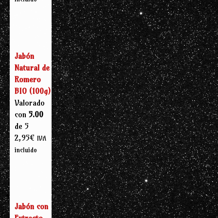
Jabón
Natural de
Romero
BIO (100g)
Valorado
con
5.00
de 5
2,95
€
IVA
incluido
Jabón con