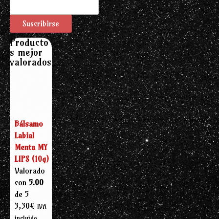
Producto
s mejor
valorados
Bálsamo
Labial
Menta MY
LIPS (10g)
Valorado
con
5.00
de 5
3,30
€
IVA
incluido