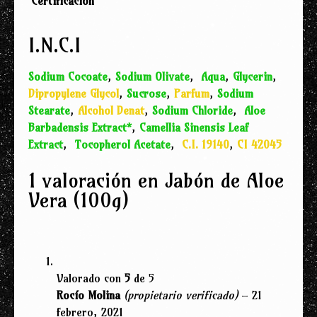
Certificación
I.N.C.I
Sodium Cocoate
,
Sodium Olivate
,
Aqua
,
Glycerin
,
Dipropylene Glycol
,
Sucrose
,
Parfum
,
Sodium
Stearate
,
Alcohol Denat
,
Sodium Chloride
,
Aloe
Barbadensis Extract*
,
Camellia Sinensis Leaf
Extract
,
Tocopherol Acetate
,
C.I. 19140
,
CI 42045
1 valoración en
Jabón de Aloe
Vera (100g)
Valorado con
5
de 5
Rocío Molina
(propietario verificado)
–
21
febrero, 2021