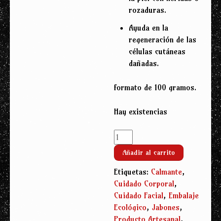
rozaduras.
Ayuda en la
regeneración de las
células cutáneas
dañadas.
formato de 100 gramos.
Hay existencias
Jabón
de
Añadir al carrito
Aloe
Vera
Etiquetas:
Calmante
,
(100g)
Cuidado Corporal
,
cantidad
Cuidado Facial
,
Embalaje
Ecológico
,
Jabones
,
Producto Artesanal
,