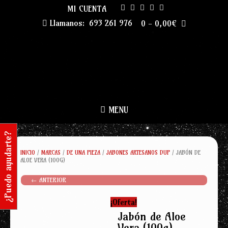
Skip
MI CUENTA
to
Llamanos:
693 261 976
0
-
0,00
€
content
MENU
¿Puedo ayudarte?
INICIO
/
MARCAS
/
DE UNA PIEZA
/
JABONES ARTESANOS DUP
/ JABÓN DE
ALOE VERA (100G)
← ANTERIOR
¡Oferta!
Jabón de Aloe
Vera (100g)