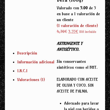
Valorado con
5.00
de 5
en base a
1
valoración de
un cliente
(
1
valoración de cliente)
El
El
4,30
€
3,55
€
IVA incluido
precio
precio
original
actual
ASTRINGENTE Y
era:
es:
ANTISÉPTICO.
Descripción
4,30€.
3,55€.
Sin conservantes
Información adicional
sintéticos como el BHT.
I.N.C.I
ELABORADO CON ACEITE
Valoraciones (1)
DE OLIVA Y COCO. SIN
ACEITE DE PALMA.
Adecuado para lavar
la piel con heridas o