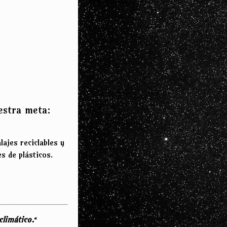
estra meta:
ajes reciclables y
es de plásticos.
.
climático.
“