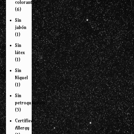
colorantes
(6)
Sin
jabón
(1)
Sin
látex
(1)
Sin
Niquel
(1)
Sin
petroquímicos
(5)
Certified
Allergy