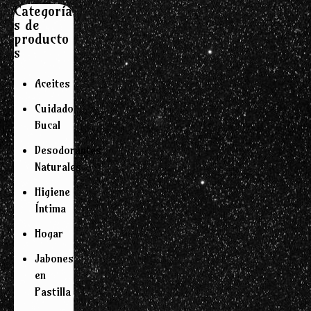
Categoría
s de
producto
s
Aceites
Cuidado
Bucal
Desodorantes
Naturales
Higiene
Íntima
Hogar
Jabones
en
Pastilla