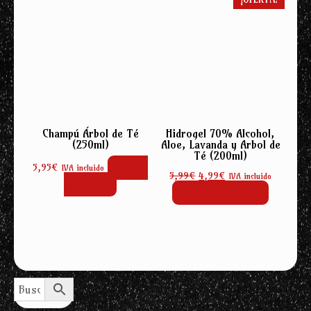
Champú Árbol de Té
Hidrogel 70% Alcohol,
(250ml)
Aloe, Lavanda y Arbol de
Té (200ml)
5,95
€
Añadir
IVA incluido
El
El
5,99
€
4,99
€
IVA incluido
al carrito
precio
precio
Añadir al carrito
original
actual
era:
es:
5,99€.
4,99€.