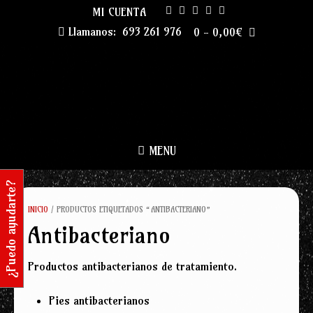
Skip
MI CUENTA
to
Llamanos:
693 261 976
0
-
0,00
€
content
MENU
¿Puedo ayudarte?
INICIO
/ PRODUCTOS ETIQUETADOS “ANTIBACTERIANO”
Antibacteriano
Productos antibacterianos de tratamiento.
Pies antibacterianos