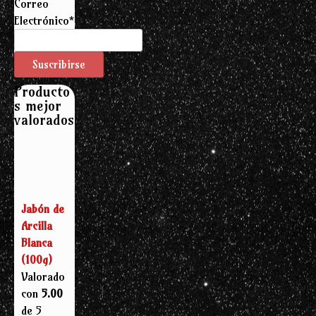
Correo
Electrónico*
Producto
s mejor
valorados
Jabón de
Arcilla
Blanca
(100g)
Valorado
con
5.00
de 5