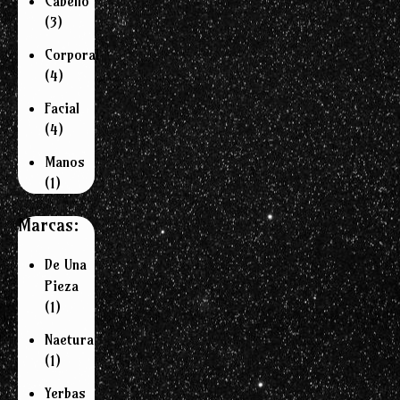
Cabello
(3)
Corporal
(4)
Facial
(4)
Manos
(1)
Marcas:
De Una
Pieza
(1)
Naetura
(1)
Yerbas