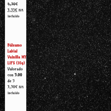
4,30
€
El
El
3,55
€
IVA
precio
precio
incluido
original
actual
era:
es:
4,30€.
3,55€.
Bálsamo
Labial
Vainilla MY
LIPS (10g)
Valorado
con
5.00
de 5
3,30
€
IVA
incluido