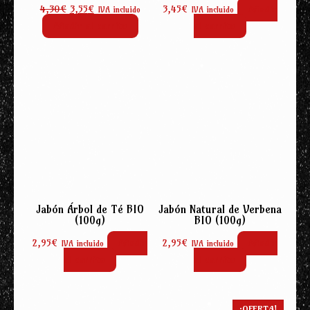
El
El
4,30
€
3,55
€
3,45
€
Añadir
IVA incluido
IVA incluido
precio
precio
Añadir al carrito
al carrito
original
actual
era:
es:
4,30€.
3,55€.
Jabón Árbol de Té BIO
Jabón Natural de Verbena
(100g)
BIO (100g)
2,95
€
Añadir
2,95
€
Añadir
IVA incluido
IVA incluido
al carrito
al carrito
¡OFERTA!