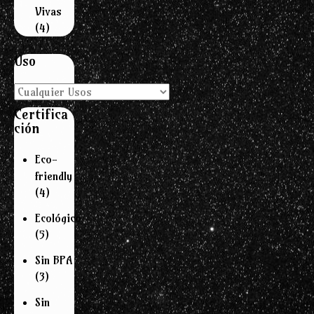
Vivas
(4)
Uso
Certifica
ción
Eco-
friendly
(4)
Ecológico
(5)
Sin BPA
(3)
Sin