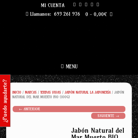
Skip
MI CUENTA
to
Llamanos:
693 261 976
0
-
0,00
€
content
MENU
¿Puedo ayudarte?
INICIO
/
MARCAS
/
YERBAS VIVAS
/
JABÓN NATURAL LA JABONERÍA
/ JABÓN
NATURAL DEL MAR MUERTO BIO (100G)
← ANTERIOR
SIGUIENTE →
Jabón Natural del
Mar Muerto BIO