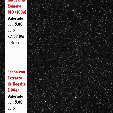
Romero
BIO (100g)
Valorado
con
5.00
de 5
2,95
€
IVA
incluido
Jabón con
Extracto
de Regaliz
(100g)
Valorado
con
5.00
de 5