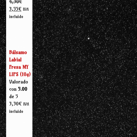
4,30
€
El
El
3,55
€
IVA
precio
precio
incluido
original
actual
era:
es:
4,30€.
3,55€.
Bálsamo
Labial
Fresa MY
LIPS (10g)
Valorado
con
5.00
de 5
3,30
€
IVA
incluido