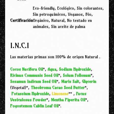
Eco-friendly, Ecológico, Sin colorantes,
Sin petroquímicos, Veganos, Bio,
Certificación
Orgánico, Natural, No testado en
animales, Sin aceite de palma
I.N.C.I
Las materias primas son 100% de origen Natural .
Cocos Nucifera Oil
*,
Aqua
,
Sodium Hydroxide
,
Ricinus Communis Seed Oil
*,
Solum Follonum
*,
Sesamun Indicum Seed Oil
*,
Maris Salt
,
Glycerin
(Vegetal)*,
Theobroma Cacao Seed Butter
*,
Potassium Hydroxide
,
Limonene
** ,
Fucus
Vesiculosus Powder
*,
Mentha Piperita Oil
*,
Pogostemon Cablin Leaf Oil
*.