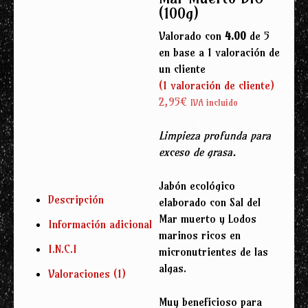
(100g)
Valorado con
4.00
de 5
en base a
1
valoración de
un cliente
(
1
valoración de cliente)
2,95
€
IVA incluido
Limpieza profunda para
exceso de grasa.
Jabón ecológico
Descripción
elaborado con Sal del
Mar muerto y Lodos
Información adicional
marinos ricos en
I.N.C.I
micronutrientes de las
algas.
Valoraciones (1)
Muy beneficioso para