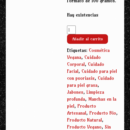
Formato de 100 gramos.
Hay existencias
Jabón
Natural
Añadir al carrito
del
Mar
Etiquetas:
Cosmética
Muerto
Vegana
,
Cuidado
BIO
Corporal
,
Cuidado
(100g)
Facial
,
Cuidado para piel
cantidad
con psoriasis
,
Cuidado
para piel grasa
,
Jabones
,
Limpieza
profunda
,
Manchas en la
piel
,
Producto
Artesanal
,
Producto Bio
,
Producto Natural
,
Producto Vegano
,
Sin