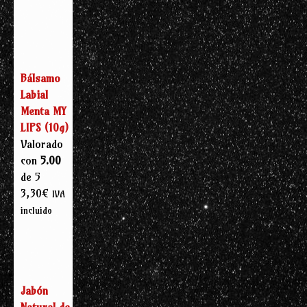
Bálsamo
Labial
Menta MY
LIPS (10g)
Valorado
con
5.00
de 5
3,30
€
IVA
incluido
Jabón
Natural de