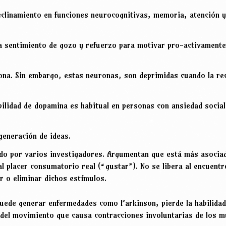
linamiento en funciones neurocognitivas, memoria, atención y 
ra sentimiento de gozo y refuerzo para motivar pro-activamente 
ona. Sin embargo, estas neuronas, son deprimidas cuando la r
abilidad de dopamina es habitual en personas con ansiedad socia
 generación de ideas.
nado por varios investigadores. Argumentan que está más asocia
l placer consumatorio real (“gustar”). No se libera al encuent
ar o eliminar dichos estímulos.
puede generar enfermedades como Parkinson, pierde la habilidad
 del movimiento que causa contracciones involuntarias de los m