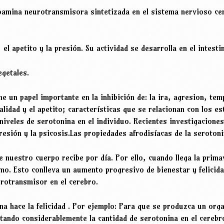
amina neurotransmisora sintetizada en el sistema nervioso cen
 el apetito y la presión. Su actividad se desarrolla en el intesti
egetales.
 un papel importante en la inhibición de: la ira, agresion, tem
lidad y el apetito; características que se relacionan con los e
niveles de serotonina en el individuo. Recientes investigacione
esión y la psicosis.Las propiedades afrodisíacas de la seroton
nuestro cuerpo recibe por día. Por ello, cuando llega la primav
smo. Esto conlleva un aumento progresivo de bienestar y felicid
urotransmisor en el cerebro.
na hace la felicidad . Por ejemplo: Para que se produzca un org
entando considerablemente la cantidad de serotonina en el cereb