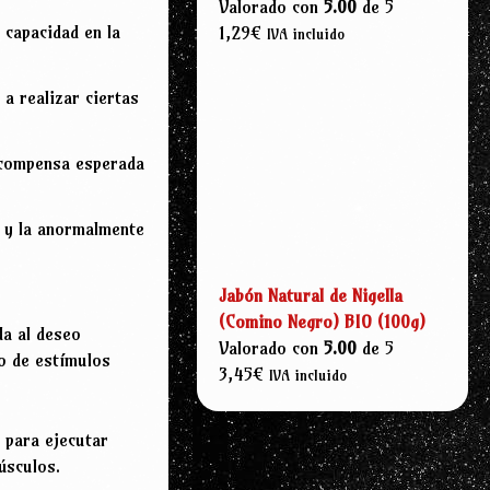
Valorado con
5.00
de 5
capacidad en la
1,29
€
IVA incluido
a realizar ciertas
ecompensa esperada
l y la anormalmente
Jabón Natural de Nigella
(Comino Negro) BIO (100g)
da al deseo
Valorado con
5.00
de 5
ro de estímulos
3,45
€
IVA incluido
 para ejecutar
úsculos.