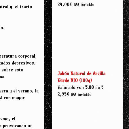
24,00
€
IVA incluido
tral y el tracto
no.
peratura corporal,
stados depresivos.
s sobre esto
Jabón Natural de Arcilla
ina
Verde BIO (100g)
Valorado con
5.00
de 5
era y el verano, la
2,95
€
IVA incluido
ad con mayor
asmo, el
ro provocando un