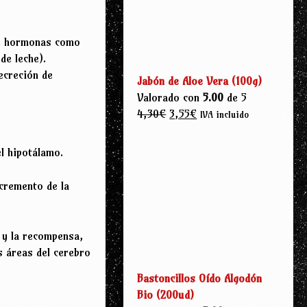
de hormonas como
de leche).
ecreción de
Jabón de Aloe Vera (100g)
Valorado con
5.00
de 5
4,30
€
3,55
€
IVA incluido
l hipotálamo.
ncremento de la
 y la recompensa,
s áreas del cerebro
Bastoncillos Oído Algodón
Bio (200ud)