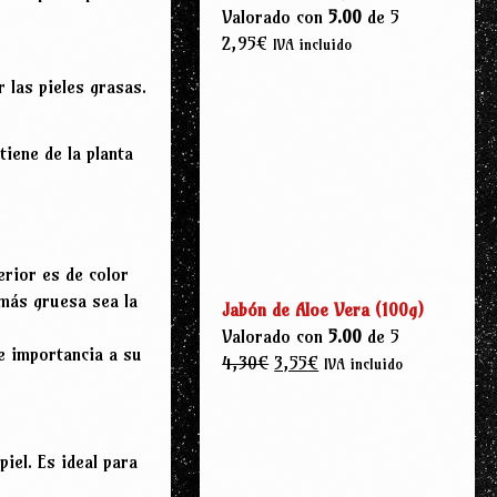
Valorado con
5.00
de 5
2,95
€
IVA incluido
r las pieles grasas.
iene de la planta
erior es de color
 más gruesa sea la
Jabón de Aloe Vera (100g)
Valorado con
5.00
de 5
e importancia a su
4,30
€
3,55
€
IVA incluido
iel. Es ideal para