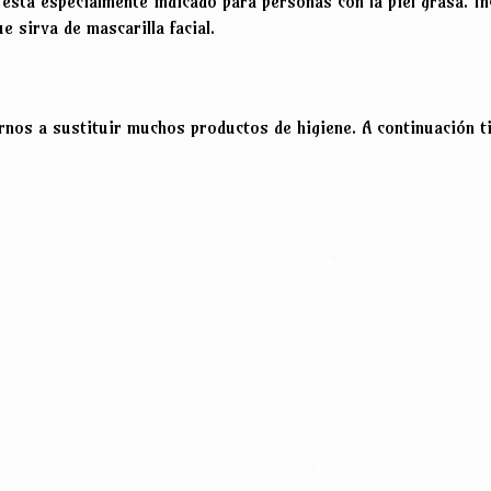
está especialmente indicado para personas con la piel grasa. I
e sirva de mascarilla facial.
rnos a sustituir muchos productos de higiene. A continuación ti