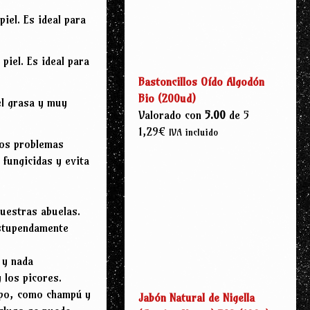
iel. Es ideal para
piel. Es ideal para
Bastoncillos Oído Algodón
Bio (200ud)
el grasa y muy
Valorado con
5.00
de 5
1,29
€
IVA incluido
 los problemas
 fungicidas y evita
nuestras abuelas.
estupendamente
 y nada
 los picores.
rpo, como champú y
Jabón Natural de Nigella