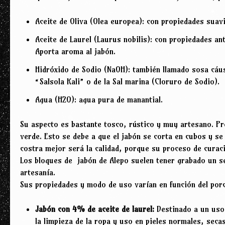
Aceite de Oliva (Olea europea): con propiedades suavi
Aceite de Laurel (Laurus nobilis): con propiedades ant
Aporta aroma al jabón.
Hidróxido de Sodio (NaOH): también llamado sosa cáust
“Salsola Kali” o de la Sal marina (Cloruro de Sodio).
Agua (H2O): agua pura de manantial.
Su aspecto es bastante tosco, rústico y muy artesano. Pr
verde. Esto se debe a que el jabón se corta en cubos y s
costra mejor será la calidad, porque su proceso de cura
Los bloques de jabón de Alepo suelen tener grabado un se
artesanía.
Sus propiedades y modo de uso varían en función del porc
Jabón con 4% de aceite de laurel:
Destinado a un uso 
la limpieza de la ropa y uso en pieles normales, seca