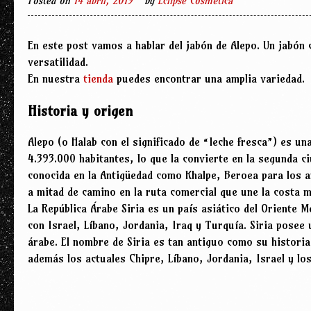
Posted on
14 abril, 2019
by
Eclipse Cosmética
En este post vamos a hablar del jabón de Alepo. Un jabón 
versatilidad.
En nuestra
tienda
puedes encontrar una amplia variedad.
Historia y origen
Alepo (o Halab con el significado de “leche fresca”) es un
4.393.000 habitantes, lo que la convierte en la segunda c
conocida en la Antigüedad como Khalpe, Beroea para los a
a mitad de camino en la ruta comercial que une la costa m
La República Árabe Siria es un país asiático del Oriente 
con Israel, Líbano, Jordania, Iraq y Turquía. Siria posee
árabe. El nombre de Siria es tan antiguo como su histori
además los actuales Chipre, Líbano, Jordania, Israel y los