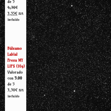
de 5
4,30
€
3,55
€
IVA
incluido
Bálsamo
Labial
Fresa MY
LIPS (10g)
Valorado
con
5.00
de 5
3,30
€
IVA
incluido