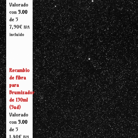
Valorado
con
5.00
de 5
7,90
€
IVA
incluido
Recambio
de fibra
para
Brumizador
de 130ml
(5ud)
Valorado
con
5.00
de 5
1,40
€
IVA