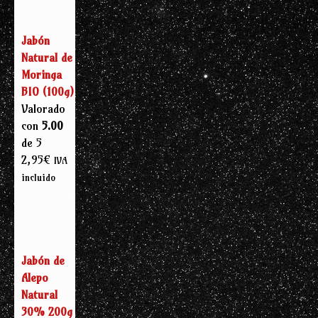
Jabón
Natural de
Moringa
BIO (100g)
Valorado
con
5.00
de 5
2,95
€
IVA
incluido
Jabón de
Alepo
Natural
30% 200g