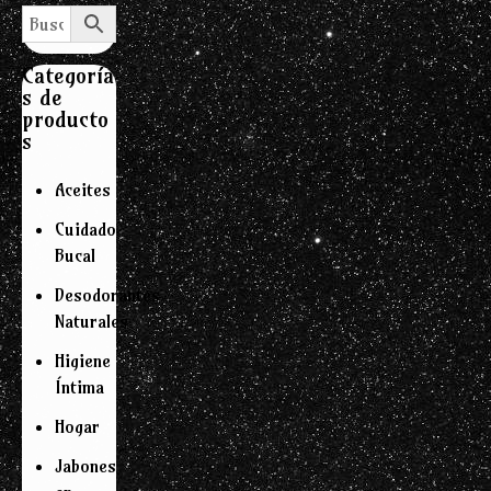
Categoría
s de
producto
s
Aceites
Cuidado
Bucal
Desodorantes
Naturales
Higiene
Íntima
Hogar
Jabones