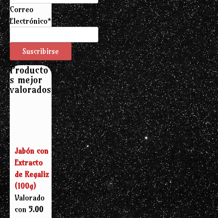
Correo
Electrónico*
Producto
s mejor
valorados
Jabón con
Extracto
de Regaliz
(100g)
Valorado
con
5.00